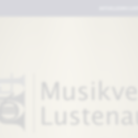
AKTUELLES
MV LUS
DER VE
MITGLI
MITGLI
GALERI