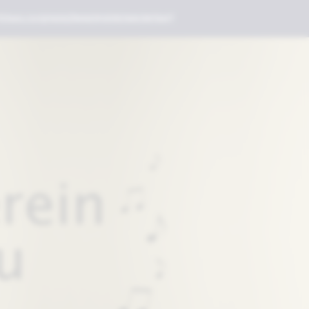
TENAU
JUGEND
GÖNNERVEREIN
KONTAKT
REIN
JUGENDMUSIK
ED WERDEN
HÄNSCHENKLEIN
EDER
E