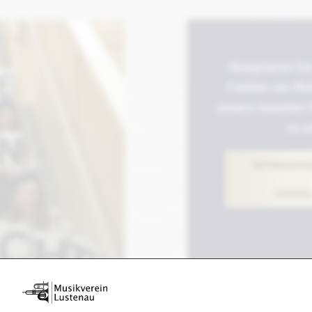
Akzeptieren Sie
Cookies von Me
unsere neuesten 
zu s
NOTWENDIGE
EINSTE