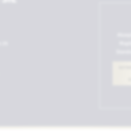
Akzept
e 26
Mapb
Stando
NOTWE
E