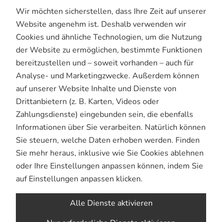
Wir möchten sicherstellen, dass Ihre Zeit auf unserer
Website angenehm ist. Deshalb verwenden wir
Cookies und ähnliche Technologien, um die Nutzung
der Website zu ermöglichen, bestimmte Funktionen
MERPAUSE
bereitzustellen und – soweit vorhanden – auch für
Analyse- und Marketingzwecke. Außerdem können
auf unserer Website Inhalte und Dienste von
 Sommerpause und starten am Freitag, den 28.08.26 wied
Drittanbietern (z. B. Karten, Videos oder
obenbetrieb.
T
Zahlungsdienste) eingebunden sein, die ebenfalls
Informationen über Sie verarbeiten. Natürlich können
merferien wünscht euch der MVL
Sie steuern, welche Daten erhoben werden. Finden
Alle ansehen
Sie mehr heraus, inklusive wie Sie Cookies ablehnen
oder Ihre Einstellungen anpassen können, indem Sie
auf Einstellungen anpassen klicken.
JUHU SOMMER
Alle Dienste aktivieren