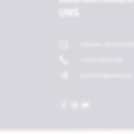
UNS
Lustenau, Gänslestraß
+43664 59 81 606
pam.baric@gmail.com